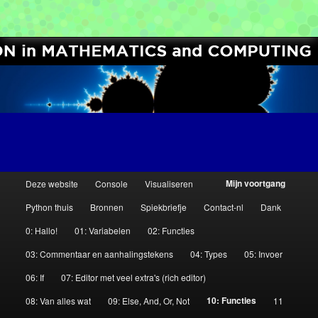
[Beginner Python Coding Classes]
Computer Science Circles
H
Mijn voortgang
Deze website
Console
Visualiseren
Spring
Spring
o
Python thuis
Bronnen
Spiekbriefje
Contact-nl
Dank
o
naar
naar
0: Hallo!
01: Variabelen
02: Functies
f
de
de
d
03: Commentaar en aanhalingstekens
04: Types
05: Invoer
m
06: If
07: Editor met veel extra's (rich editor)
primaire
secundaire
e
10: Functies
08: Van alles wat
09: Else, And, Or, Not
11
n
inhoud
inhoud