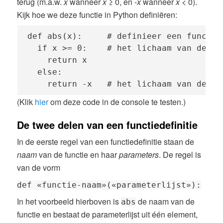
terug (m.a.w.
x
wanneer
x
≥ 0, en -
x
wanneer
x
< 0).
Kijk hoe we deze functie in Python definiëren:
def abs(x):     # definieer een functie
  if x >= 0:    # het lichaam van de fun
    return x

  else:

    return -x   # het lichaam van de fu
(Klik
hier
om deze code in de console te testen.)
De twee delen van een functiedefinitie
In de eerste regel van een functiedefinitie staan de
naam
van de functie en haar
parameters
. De regel is
van de vorm
def «functie-naam»(«parameterlijst»):
In het voorbeeld hierboven is
de naam van de
abs
functie en bestaat de parameterlijst uit één element,