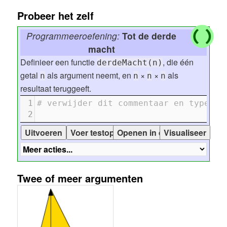
Probeer het zelf
Programmeeroefening:
Tot de derde
macht
Definieer een functie
, die één
derdeMacht(n)
getal
als argument neemt, en
×
×
als
n
n
n
n
resultaat teruggeeft.
1
# verwijder dit commentaar en type hi
2
Twee of meer argumenten