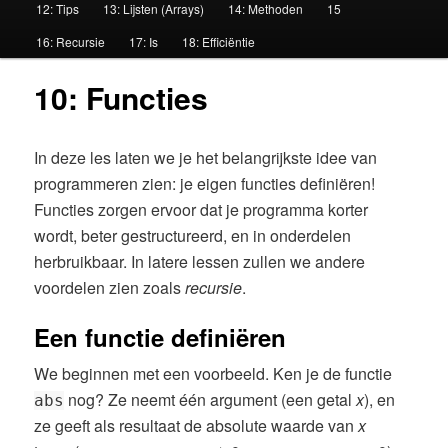
12: Tips
13: Lijsten (Arrays)
14: Methoden
15
u
16: Recursie
17: Is
18: Efficiëntie
10: Functies
In deze les laten we je het belangrijkste idee van
programmeren zien: je eigen functies definiëren!
Functies zorgen ervoor dat je programma korter
wordt, beter gestructureerd, en in onderdelen
herbruikbaar. In latere lessen zullen we andere
voordelen zien zoals
recursie
.
Een functie definiëren
We beginnen met een voorbeeld. Ken je de functie
nog? Ze neemt één argument (een getal
x
), en
abs
ze geeft als resultaat de absolute waarde van
x