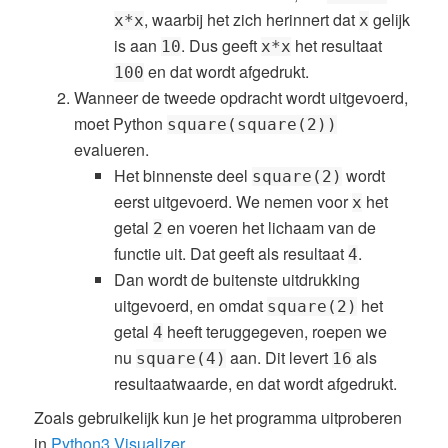
, waarbij het zich herinnert dat
gelijk
x*x
x
is aan
. Dus geeft
het resultaat
10
x*x
en dat wordt afgedrukt.
100
Wanneer de tweede opdracht wordt uitgevoerd,
moet Python
square(square(2))
evalueren.
Het binnenste deel
wordt
square(2)
eerst uitgevoerd. We nemen voor
het
x
getal
en voeren het lichaam van de
2
functie uit. Dat geeft als resultaat
.
4
Dan wordt de buitenste uitdrukking
uitgevoerd, en omdat
het
square(2)
getal
heeft teruggegeven, roepen we
4
nu
aan. Dit levert
als
square(4)
16
resultaatwaarde, en dat wordt afgedrukt.
Zoals gebruikelijk kun je het programma uitproberen
in
Python3 Visualizer
.