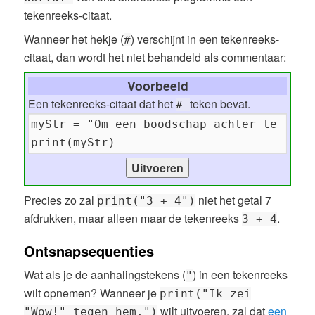
tekenreeks-citaat.
Wanneer het hekje (
) verschijnt in een tekenreeks-
#
citaat, dan wordt het niet behandeld als commentaar:
Voorbeeld
Een tekenreeks-citaat dat het
teken bevat.
#-
Precies zo zal
niet het getal 7
print("3 + 4")
afdrukken, maar alleen maar de tekenreeks
.
3 + 4
Ontsnapsequenties
Wat als je de aanhalingstekens (
) in een tekenreeks
"
wilt opnemen? Wanneer je
print("Ik zei
wilt uitvoeren, zal dat
een
"Wow!" tegen hem.")