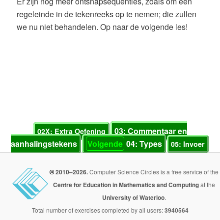
Er zijn nog meer ontsnapsequenties, zoals om een
regeleinde in de tekenreeks op te nemen; die zullen
we nu niet behandelen. Op naar de volgende les!
03: Commentaar en
02X: Extra Oefening
aanhalingstekens
Volgende
04: Types
05: Invoer
2010–2026.
Computer Science Circles is a free service of the
Centre for Education in Mathematics and Computing
at the
University of Waterloo
.
Total number of exercises completed by all users:
3940564