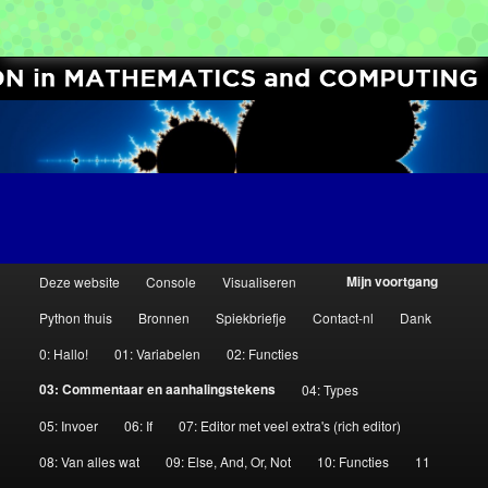
[Distance Education in Python]
Computer Science Circles
H
Mijn voortgang
Deze website
Console
Visualiseren
Spring
Spring
o
Python thuis
Bronnen
Spiekbriefje
Contact-nl
Dank
o
naar
naar
0: Hallo!
01: Variabelen
02: Functies
f
de
de
d
03: Commentaar en aanhalingstekens
04: Types
m
05: Invoer
06: If
07: Editor met veel extra's (rich editor)
primaire
secundaire
e
08: Van alles wat
09: Else, And, Or, Not
10: Functies
11
n
inhoud
inhoud