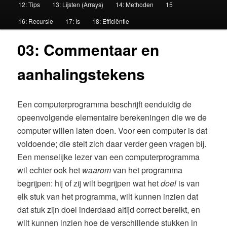
12: Tips
13: Lijsten (Arrays)
14: Methoden
15
u
16: Recursie
17: Is
18: Efficiëntie
03: Commentaar en
aanhalingstekens
Een computerprogramma beschrijft eenduidig de
opeenvolgende elementaire berekeningen die we de
computer willen laten doen. Voor een computer is dat
voldoende; die stelt zich daar verder geen vragen bij.
Een menselijke lezer van een computerprogramma
wil echter ook het
waarom
van het programma
begrijpen: hij of zij wilt begrijpen wat het
doel
is van
elk stuk van het programma, wilt kunnen inzien dat
dat stuk zijn doel inderdaad altijd correct bereikt, en
wilt kunnen inzien hoe de verschillende stukken in