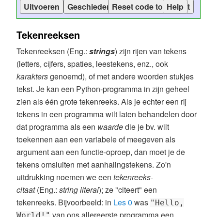
Tekenreeksen
Tekenreeksen (Eng.:
strings
) zijn rijen van tekens
(letters, cijfers, spaties, leestekens, enz., ook
karakters
genoemd), of met andere woorden stukjes
tekst. Je kan een Python-programma in zijn geheel
zien als één grote tekenreeks. Als je echter een rij
tekens in een programma wilt laten behandelen door
dat programma als een
waarde
die je bv. wilt
toekennen aan een variabele of meegeven als
argument aan een functie-oproep, dan moet je de
tekens omsluiten met aanhalingstekens. Zo'n
uitdrukking noemen we een
tekenreeks-
citaat
(Eng.:
string literal
); ze "citeert" een
tekenreeks. Bijvoorbeeld: in
Les 0
was
"Hello,
van ons allereerste programma een
World!"