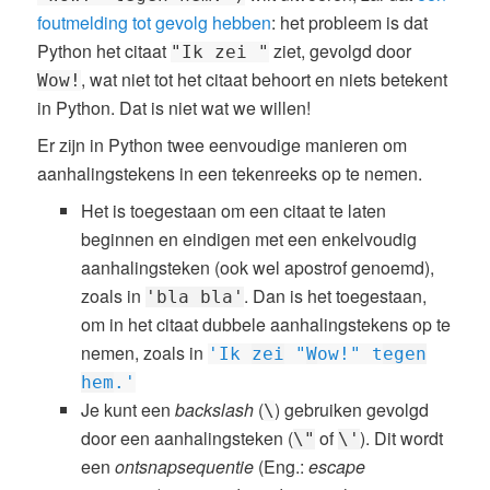
foutmelding tot gevolg hebben
: het probleem is dat
Python het citaat
ziet, gevolgd door
"Ik zei "
, wat niet tot het citaat behoort en niets betekent
Wow!
in Python. Dat is niet wat we willen!
Er zijn in Python twee eenvoudige manieren om
aanhalingstekens in een tekenreeks op te nemen.
Het is toegestaan om een citaat te laten
beginnen en eindigen met een enkelvoudig
aanhalingsteken (ook wel apostrof genoemd),
zoals in
. Dan is het toegestaan,
'bla bla'
om in het citaat dubbele aanhalingstekens op te
nemen, zoals in
'Ik
zei
"
W
ow!" t
egen
hem
.'
Je kunt een
backslash
(
) gebruiken gevolgd
\
door een aanhalingsteken (
of
). Dit wordt
\"
\'
een
ontsnapsequentie
(Eng.:
escape