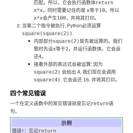
匹配。所以，它会执行函数体
return
。同时需要记住的是
等于
。所以
x*x
x
10
会产生
，并将其打印。
x*x
100
当第二个指令被执行, Python必须运算
.
square(square(2))
内部部分
是先被运算的。我们
square(2)
暂时先设
等于
，并运行函数体。它会返
x
2
还
。
4
接着外部的表达式会被运算; 因为
会给出
, 我们现在会调用
square(2)
4
. 它会返还
, 并将其打印。
square(4)
16
四个常见错误
一个在定义函数中的常见错误就是忘记
语
return
句。
示例
错误1：忘记
return