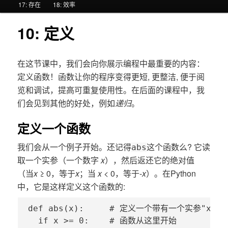
17: 存在
18: 效率
区
区
10: 定义
域
域
在这节课中，我们会向你展示编程中最重要的内容：
定义函数！函数让你的程序变得更短, 更整洁, 便于阅
览和调试，提高可重复使用性。在后面的课程中，我
们会见到其他的好处，例如
递归
。
定义一个函数
我们会从一个例子开始。还记得
这个函数么? 它读
abs
取一个实参（一个数字
x
），然后返还它的绝对值
（当
x
≥ 0，等于
x
；当
x
< 0，等于-
x
）。在Python
中，它是这样定义这个函数的:
def abs(x):     # 定义一个带有一个实参"x"的函
  if x >= 0:    # 函数从这里开始
