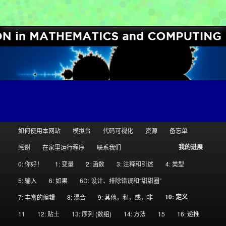
[Python for Kids and Parents]
计算机科学圈
主
如何使用本网站
模拟台
代码可视化
资源
备忘单
跳
跳
页
我的进展
感谢
在家里运行程序
联系我们
至
至
0: 你好！
1: 变量
2: 函数
3: 注释和引述
4: 类型
主
副
5: 输入
6: 如果
6D: 设计、排除错误和“甜甜圈”
10: 定义
7: 丰富的编辑
8: 混合
9: 其他，和，或，非
内
内
11
12: 贴士
13: 序列 (数组)
14: 方法
15
16: 递推
容
容