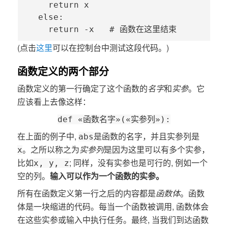
    return x

  else:

    return -x   # 函数在这里结束
(点击
这里
可以在控制台中测试这段代码。)
函数定义的两个部分
函数定义的第一行确定了这个函数的
名字
和
实参
。它
应该看上去像这样：
def «函数名字»(«实参列»):
在上面的例子中,
是函数的名字，并且实参列是
abs
。之所以称之为
实参列
是因为这里可以有多个实参，
x
比如
; 同样，没有实参也是可行的, 例如一个
x, y, z
空的列。
输入可以作为一个函数的实参。
所有在函数定义第一行之后的内容都是
函数体
。函数
体是一块缩进的代码。每当一个函数被调用, 函数体会
在这些实参或输入中执行任务。最终, 当我们到达函数