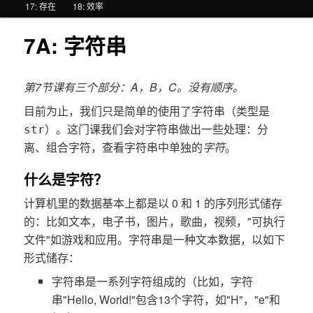
17: 存在
18: 效率
区
区
7A: 字符串
域
域
第7节课有三个部分：A，B，C。没有顺序。
目前为止，我们只是简单的使用了字符串（类型是
）。这门课我们会对字符串做出一些处理：分
str
离、组合字符，查看字符串中单独的
字符
。
什么是字符？
计算机里的数据基本上都是以 0 和 1 的序列形式储存
的：比如文本，电子书，图片，歌曲，视频，"可执行
文件"如游戏和应用。字符串是一种文本数据，以如下
形式储存：
字符串是一系列字符组成的（比如，字符
串"Hello, World!"包含13个字符，如"H"，"e"和