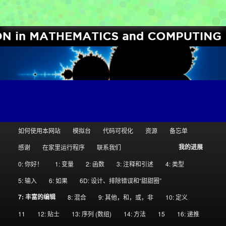
[Python for Students and Teachers]
计算机科学圈
主
如何使用本网站
模拟台
代码可视化
资源
备忘单
跳
跳
页
我的进展
感谢
在家里运行程序
联系我们
至
至
0: 你好！
1: 变量
2: 函数
3: 注释和引述
4: 类型
主
副
5: 输入
6: 如果
6D: 设计、排除错误和“甜甜圈”
7: 丰富的编辑
8: 混合
9: 其他，和，或，非
10: 定义
内
内
11
12: 贴士
13: 序列 (数组)
14: 方法
15
16: 递推
容
容