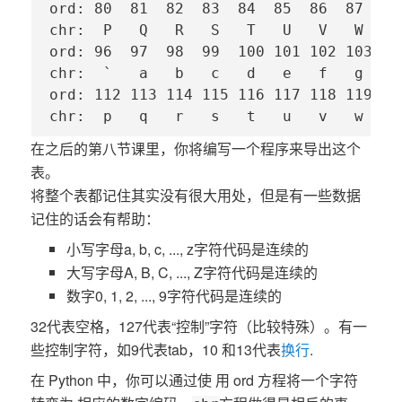
ord: 80  81  82  83  84  85  86  87  88
chr:  P   Q   R   S   T   U   V   W   X
ord: 96  97  98  99  100 101 102 103 10
chr:  `   a   b   c   d   e   f   g   h
ord: 112 113 114 115 116 117 118 119 12
chr:  p   q   r   s   t   u   v   w   x
在之后的第八节课里，你将编写一个程序来导出这个
表。
将整个表都记住其实没有很大用处，但是有一些数据
记住的话会有帮助：
小写字母a, b, c, ..., z字符代码是连续的
大写字母A, B, C, ..., Z字符代码是连续的
数字0, 1, 2, ..., 9字符代码是连续的
32代表空格，127代表“控制”字符（比较特殊）。有一
些控制字符，如9代表tab，10 和13代表
换行
.
在 Python 中，你可以通过使 用 ord 方程将一个字符