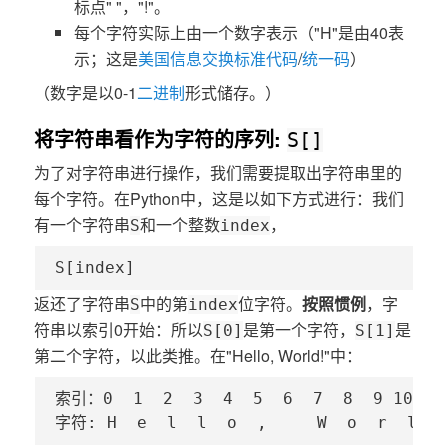
标点" "，"!"。
每个字符实际上由一个数字表示（"H"是由40表
示；这是
美国信息交换标准代码
/
统一码
）
（数字是以0-1
二进制
形式储存。）
将字符串看作为字符的序列:
S[]
为了对字符串进行操作，我们需要提取出字符串里的
每个字符。在Python中，这是以如下方式进行：我们
有一个字符串
和一个整数
，
S
index
S[index]
返还了字符串
中的第
位字符。
按照惯例
，字
S
index
符串以索引0开始：所以
是第一个字符，
是
S[0]
S[1]
第二个字符，以此类推。在"Hello, World!"中：
索引：0  1  2  3  4  5  6  7  8  9 10 11 
字符: H  e  l  l  o  ,     W  o  r  l  d