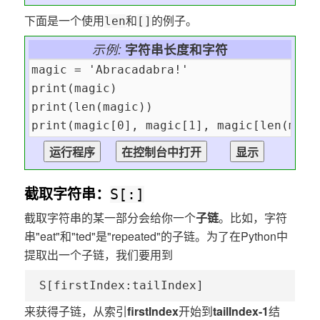
下面是一个使用
和
的例子。
len
[]
示例:
字符串长度和字符
截取字符串：
S[:]
截取字符串的某一部分会给你一个
子链
。比如，字符
串"eat"和"ted"是"repeated"的子链。为了在Python中
提取出一个子链，我们要用到
S[firstIndex:tailIndex]
来获得子链，从索引
firstIndex
开始到
tailIndex-1
结