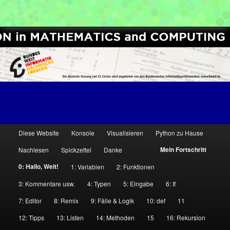
[Python High School Enrichment]
Computer Science Circles
H
Diese Website
Konsole
Visualisieren
Python zu Hause
Zum
Zum
a
Mein Fortschritt
Nachlesen
Spickzettel
Danke
u
Inhalt
sekundären
0: Hallo, Welt!
1: Variablen
2: Funktionen
p
wechseln
Inhalt
t
3: Kommentare usw.
4: Typen
5: Eingabe
6: If
m
7: Editor
8: Remix
9: Fälle & Logik
10: def
11
wechseln
e
12: Tipps
13: Listen
14: Methoden
15
16: Rekursion
n