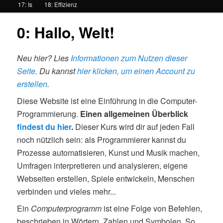
17: Is
18: Effizienz
ü
0: Hallo, Welt!
Neu hier? Lies
Informationen zum Nutzen dieser
Seite
. Du kannst
hier klicken, um einen Account zu
erstellen
.
Diese Website ist eine Einführung in die Computer-
Programmierung.
Einen allgemeinen Überblick
findest du hier
.
Dieser Kurs wird dir auf jeden Fall
noch nützlich sein: als Programmierer kannst du
Prozesse automatisieren, Kunst und Musik machen,
Umfragen interpretieren und analysieren, eigene
Webseiten erstellen, Spiele entwickeln, Menschen
verbinden und vieles mehr...
Ein
Computerprogramm
ist eine Folge von Befehlen,
beschrieben in Wörtern, Zahlen und Symbolen. So,