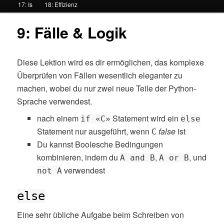
17: Is
18: Effizienz
ü
9: Fälle & Logik
Diese Lektion wird es dir ermöglichen, das komplexe
Überprüfen von Fällen wesentlich eleganter zu
machen, wobei du nur zwei neue Teile der Python-
Sprache verwendest.
nach einem
Statement wird ein
if «C»
else
Statement nur ausgeführt, wenn
false
ist
C
Du kannst Boolesche Bedingungen
kombinieren, indem du
,
, und
A and B
A or B
verwendest
not A
else
Eine sehr übliche Aufgabe beim Schreiben von