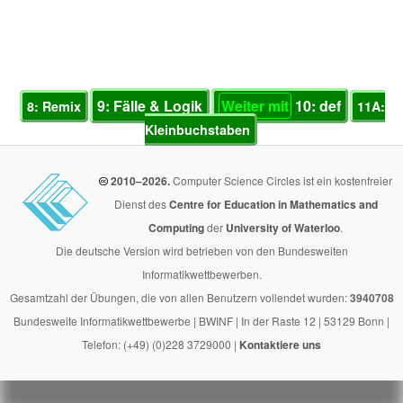
9: Fälle & Logik
Weiter mit
10: def
8: Remix
11A:
Kleinbuchstaben
2010–2026.
Computer Science Circles ist ein kostenfreier
Dienst des
Centre for Education in Mathematics and
Computing
der
University of Waterloo
.
Die deutsche Version wird betrieben von den Bundesweiten
Informatikwettbewerben.
Gesamtzahl der Übungen, die von allen Benutzern vollendet wurden:
3940708
Bundesweite Informatikwettbewerbe | BWINF | In der Raste 12 | 53129 Bonn |
Telefon: (+49) (0)228 3729000 |
Kontaktiere uns