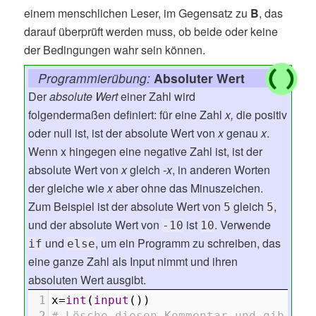
einem menschlichen Leser, im Gegensatz zu
B
, das
darauf überprüft werden muss, ob beide oder keine
der Bedingungen wahr sein können.
Programmierübung:
Absoluter Wert
Der
absolute Wert
einer Zahl wird
folgendermaßen definiert: für eine Zahl
x,
die positiv
oder null ist, ist der absolute Wert von
x
genau
x
.
Wenn x hingegen eine negative Zahl ist, ist der
absolute Wert von
x
gleich
-x
, in anderen Worten
der gleiche wie
x
aber ohne das Minuszeichen.
Zum Beispiel ist der absolute Wert von
gleich
,
5
5
und der absolute Wert von
ist
. Verwende
-10
10
und
, um ein Programm zu schreiben, das
if
else
eine ganze Zahl als Input nimmt und ihren
absoluten Wert ausgibt.
1
x
=
int
(
input
())
2
# Lösche diesen Kommentar und gib dei