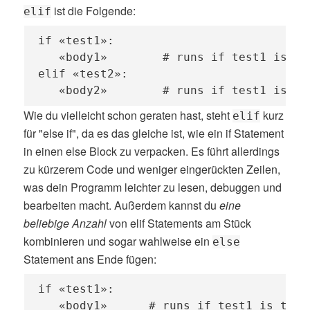
ist die Folgende:
elif
if «test1»:

   «body1»        # runs if test1 is tru
elif «test2»:

   «body2»        # runs if test1 is fa
Wie du vielleicht schon geraten hast, steht
kurz
elif
für "else if", da es das gleiche ist, wie ein if Statement
in einen else Block zu verpacken. Es führt allerdings
zu kürzerem Code und weniger eingerückten Zeilen,
was dein Programm leichter zu lesen, debuggen und
bearbeiten macht. Außerdem kannst du
eine
beliebige Anzahl
von elif Statements am Stück
kombinieren und sogar wahlweise ein
else
Statement ans Ende fügen:
if «test1»:

   «body1»      # runs if test1 is true
