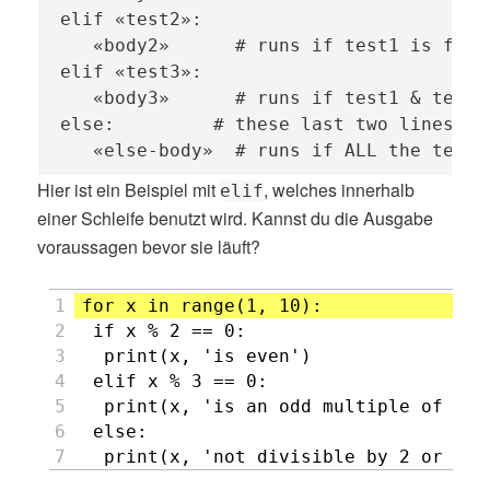
elif «test2»:

   «body2»      # runs if test1 is fals
elif «test3»:

   «body3»      # runs if test1 & test2
else:         # these last two lines are
   «else-body»  # runs if ALL the tests
Hier ist ein Beispiel mit
, welches innerhalb
elif
einer Schleife benutzt wird. Kannst du die Ausgabe
voraussagen bevor sie läuft?