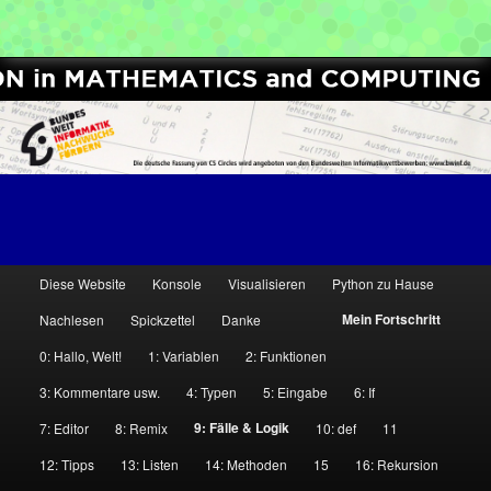
[Python for Students and Teachers]
Computer Science Circles
H
Diese Website
Konsole
Visualisieren
Python zu Hause
Zum
Zum
a
Mein Fortschritt
Nachlesen
Spickzettel
Danke
u
Inhalt
sekundären
0: Hallo, Welt!
1: Variablen
2: Funktionen
p
wechseln
Inhalt
t
3: Kommentare usw.
4: Typen
5: Eingabe
6: If
m
9: Fälle & Logik
7: Editor
8: Remix
10: def
11
wechseln
e
12: Tipps
13: Listen
14: Methoden
15
16: Rekursion
n