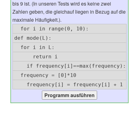
bis 9 ist. (In unseren Tests wird es keine zwei
Zahlen geben, die gleichauf liegen in Bezug auf die
maximale Häufigkeit.).
  for i in range(0, 10):
def mode(L):
  for i in L:
      return i
    if frequency[i]==max(frequency):
  frequency = [0]*10
    frequency[i] = frequency[i] + 1