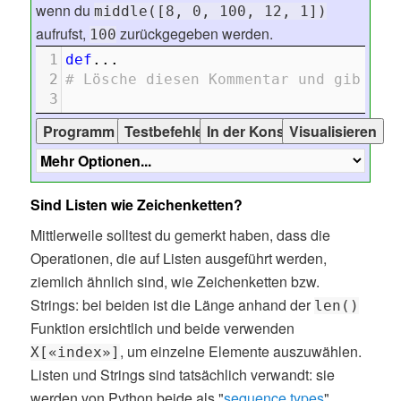
wenn du
middle([8, 0, 100, 12, 1])
aufrufst,
zurückgegeben werden.
100
1
def
...
2
# Lösche diesen Kommentar und gib dei
3
Sind Listen wie Zeichenketten?
Mittlerweile solltest du gemerkt haben, dass die
Operationen, die auf Listen ausgeführt werden,
ziemlich ähnlich sind, wie Zeichenketten bzw.
Strings: bei beiden ist die Länge anhand der
len()
Funktion ersichtlich und beide verwenden
, um einzelne Elemente auszuwählen.
X[«index»]
Listen und Strings sind tatsächlich verwandt: sie
werden von Python beide als "
sequence types
"