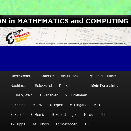
[Python High School Enrichment]
Computer Science Circles
H
Diese Website
Konsole
Visualisieren
Python zu Hause
Zum
Zum
a
Mein Fortschritt
Nachlesen
Spickzettel
Danke
u
Inhalt
sekundären
0: Hallo, Welt!
1: Variablen
2: Funktionen
p
wechseln
Inhalt
t
3: Kommentare usw.
4: Typen
5: Eingabe
6: If
m
7: Editor
8: Remix
9: Fälle & Logik
10: def
11
wechseln
e
13: Listen
12: Tipps
14: Methoden
15
n