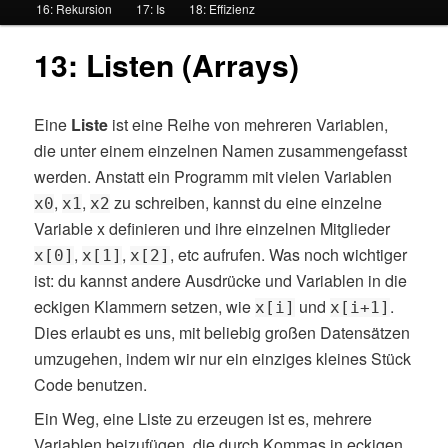
16: Rekursion
17: Is
18: Effizienz
ü
13: Listen (Arrays)
Eine
Liste
ist eine Reihe von mehreren Variablen,
die unter einem einzelnen Namen zusammengefasst
werden. Anstatt ein Programm mit vielen Variablen
,
,
zu schreiben, kannst du eine einzelne
x0
x1
x2
Variable x definieren und ihre einzelnen Mitglieder
,
,
, etc aufrufen. Was noch wichtiger
x[0]
x[1]
x[2]
ist: du kannst andere Ausdrücke und Variablen in die
eckigen Klammern setzen, wie
und
.
x[i]
x[i+1]
Dies erlaubt es uns, mit beliebig großen Datensätzen
umzugehen, indem wir nur ein einziges kleines Stück
Code benutzen.
Ein Weg, eine Liste zu erzeugen ist es, mehrere
Variablen beizufügen, die durch Kommas in eckigen