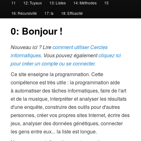
11
12: Tuyaux
13: Listes
14: Méthodes
15
c
i
16: Récursivité
17: Is
18: Efficacité
p
0: Bonjour !
a
l
Nouveau ici ? Lire
comment utiliser Cercles
informatiques
. Vous pouvez également
cliquez ici
pour créer un compte ou se connecter
.
Ce site enseigne la programmation. Cette
compétence est très utile : la programmation aide
à automatiser des tâches informatiques, faire de l'art
et de la musique, interpréter et analyser les résultats
d'une enquête, construire des outils pour d'autres
personnes, créer vos propres sites Internet, écrire des
jeux, analyser des données génétiques, connecter
les gens entre eux... la liste est longue.