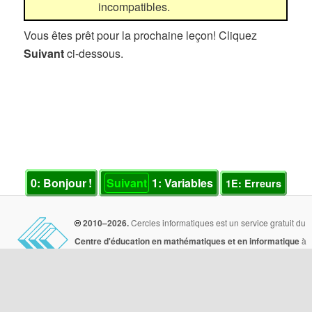
incompatibles.
Vous êtes prêt pour la prochaine leçon! Cliquez
Suivant
ci-dessous.
0: Bonjour !
Suivant
1: Variables
1E: Erreurs
2010–2026.
Cercles informatiques est un service gratuit du
Centre d'éducation en mathématiques et en informatique
à
l'
Université de Waterloo
.
Nombre total d'exercices completés par tous les utilisateurs :
3940290
CEMI | Université de Waterloo, MC 5104 | 200, avenue University ouest | Waterloo