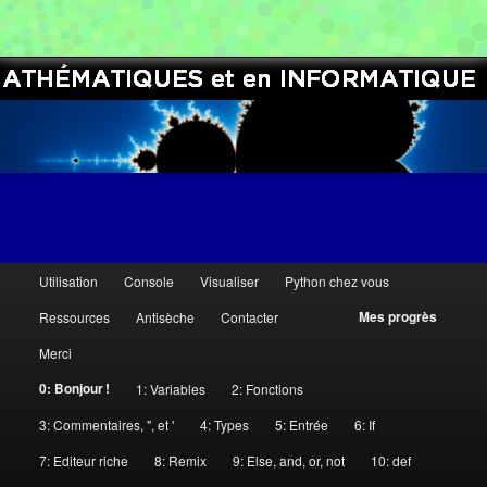
[Distance Education in Python]
Cercles informatiques
M
Utilisation
Console
Visualiser
Python chez vous
Aller
Aller
e
Mes progrès
Ressources
Antisèche
Contacter
n
au
au
Merci
u
contenu
contenu
p
0: Bonjour !
1: Variables
2: Fonctions
r
3: Commentaires, ", et '
4: Types
5: Entrée
6: If
principal
secondaire
i
7: Editeur riche
8: Remix
9: Else, and, or, not
10: def
n