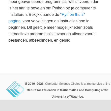
meer geavanceerde programma's wilt uitvoeren dan
is het aan te bevelen om Python op je computer te
installeren. Bekijk daartoe de
"Python thuis"
pagina
voor verwijzingen en instructies hoe te
beginnen. Dit geeft je meer mogelijkheden zoals
interactieve programma's, invoer en uitvoer vanuit
bestanden, afbeeldingen, en geluid.
2010–2026.
Computer Science Circles is a free service of the
Centre for Education in Mathematics and Computing
at the
University of Waterloo
.
Total number of exercises completed by all users:
3940772
CEMC | Nederlandse Informatica Olympiade | Winthontlaan 200 | 3526 KV