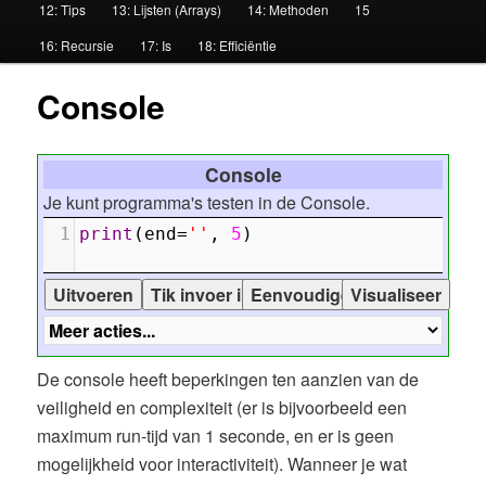
12: Tips
13: Lijsten (Arrays)
14: Methoden
15
u
16: Recursie
17: Is
18: Efficiëntie
Console
Console
Je kunt programma's testen in de Console.
1
print
(
end
=
''
, 
5
)
De console heeft beperkingen ten aanzien van de
veiligheid en complexiteit (er is bijvoorbeeld een
maximum run-tijd van 1 seconde, en er is geen
mogelijkheid voor interactiviteit). Wanneer je wat