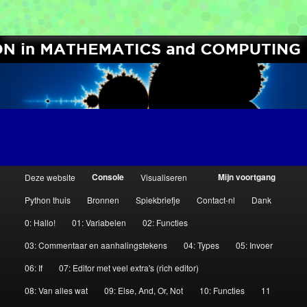
[Interactive Python Textbook]
Computer Science Circles
H
Console
Mijn voortgang
Deze website
Visualiseren
Spring
Spring
o
Python thuis
Bronnen
Spiekbriefje
Contact-nl
Dank
o
naar
naar
0: Hallo!
01: Variabelen
02: Functies
f
de
de
d
03: Commentaar en aanhalingstekens
04: Types
05: Invoer
m
06: If
07: Editor met veel extra's (rich editor)
primaire
secundaire
e
08: Van alles wat
09: Else, And, Or, Not
10: Functies
11
n
inhoud
inhoud