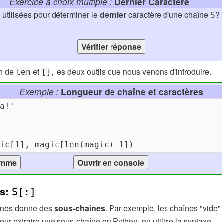
Exercice à choix multiple :
Dernier Caractère
 utilisées pour déterminer le
dernier
caractère d'une chaîne
?
S
on de
et
, les deux outils que nous venons d'introduire.
len
[]
Exemple :
Longueur de chaîne et caractères
es:
S[:]
aînes donne des
sous-chaînes
. Par exemple, les chaînes "vide"
ur extraire une sous-chaîne en Python, on utilise la syntaxe