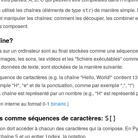
 utilisé les chaînes (éléments de type
) de manière simple.
str
 manipuler les chaînes: comment les découper, les combiner e
es composent.
aîne?
 sur un ordinateur sont au final stockées comme une séquence d
es images, les sons, les vidéos et les "fichiers exécutables" comme
données de texte, sont stockées de la manière suivante:
uence de cartactères (e.g. la chaîne "Hello, World!" contient 13
mple "H", "e" et de la ponctuation, comme par exemple ",", "!")
 chaîne est représenté par un nombre (e.g., "H" est représenté 
n interne au format 0-1
binaire
.)
es comme séquences de caractères:
S[]
on doit accéder à chacun des caractères qui la compose. En Pyth
 chaîne
et un entier
, la notation
S
index