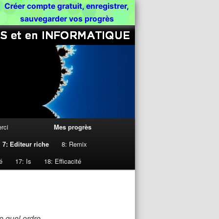
[Python Programming Tutorials]
Créer compte gratuit, enregistrer,
Rechercher
sauvegarder vos progrès
rci
Mes progrès
7: Editeur riche
8: Remix
é
17: Is
18: Efficacité
e quel ordre.