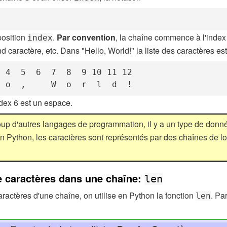
position
.
Par convention
, la chaîne commence à l'index
index
d caractère, etc. Dans "Hello, World!" la liste des caractères est
 4  5  6  7  8  9 10 11 12

  o  ,     W  o  r  l  d  !
ndex 6 est un espace.
p d'autres langages de programmation, il y a un type de donn
En Python, les caractères sont représentés par des chaînes de 
e caractères dans une chaîne:
len
ractères d'une chaîne, on utilise en Python la fonction
. Pa
len