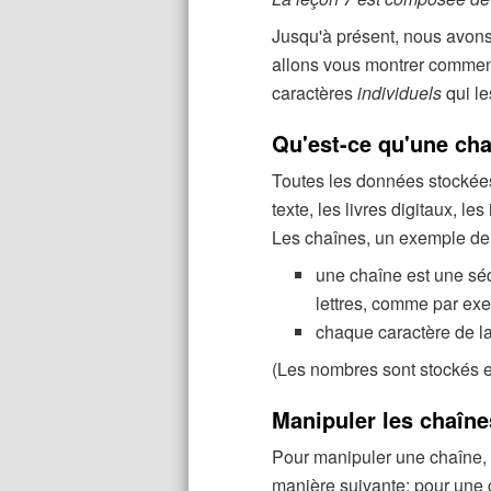
c
Jusqu'à présent, nous avons
i
allons vous montrer comment
p
caractères
individuels
qui l
a
l
Qu'est-ce qu'une ch
Toutes les données stockées
texte, les livres digitaux, l
Les chaînes, un exemple de 
une chaîne est une séq
lettres, comme par exe
chaque caractère de la
(Les nombres sont stockés e
Manipuler les chaîn
Pour manipuler une chaîne, 
manière suivante: pour une