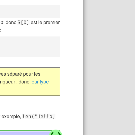
 0: donc
est le premier
S[0]
:
ées séparé pour les
longueur , donc
leur type
r exemple,
len("Hello,