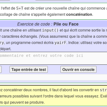
l'effet de
est de créer une nouvelle chaîne qui commence
S+T
collage de chaîne s'appelle également
concaténation
.
Exercice de code :
Pile ou Face
t une chaîne en utilisant
et qui écrit comme sortie l
input()
ier caractères échangés. (Vous assumerez que la chaîne a comm
, un programme correct écrira
. Indice: utilisez votre s
ry
yairF
départ.
ommentaire et entrez votre code ici
z concaténer deux nombres, il faut d'abord les convertir en
str
erreurs possibles suivant l'ordre dans lequel vous essayez. E
urs qui peuvent se produire.