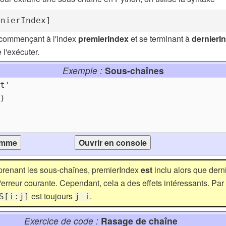
rnierIndex]
 commençant à l'index
premierIndex
et se terminant à
dernierI
 l'exécuter.
Exemple :
Sous-chaînes
prenant les sous-chaînes, premierIndex
est
inclu alors que dern
erreur courante. Cependant, cela a des effets intéressants. Par
est toujours
.
S[i:j]
j-i
Exercice de code :
Rasage de chaîne