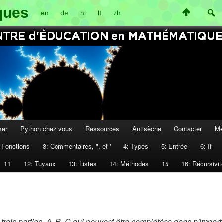
ques
en
de
nl
lt
zh
ser
Python chez vous
Ressources
Antisèche
Contacter
Me
: Fonctions
3: Commentaires, ", et '
4: Types
5: Entrée
6: If
11
12: Tuyaux
13: Listes
14: Méthodes
15
16: Récursivit
rois parties, A, B, C qui peuvent être complétées dans n'import