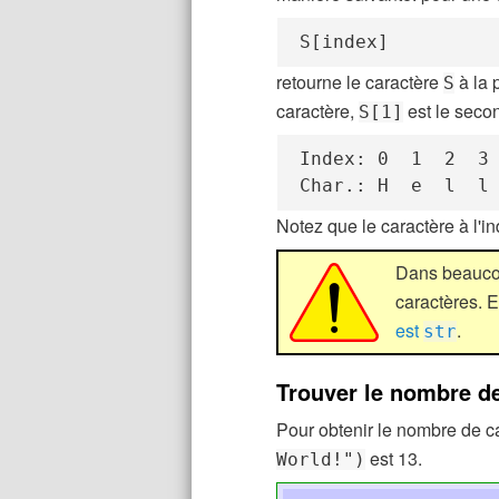
S[index]
retourne le caractère
à la 
S
caractère,
est le secon
S[1]
Index: 0  1  2  3 
Char.: H  e  l  l
Notez que le caractère à l'i
Dans beaucou
caractères. 
est
.
str
Trouver le nombre d
Pour obtenir le nombre de ca
est 13.
World!")