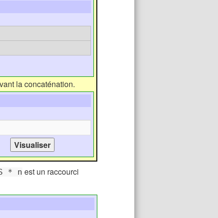
vant la concaténation.
est un raccourci
S * n