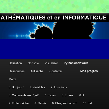
[Free Online Python Course]
Cercles informatiques
M
Python chez vous
Utilisation
Console
Visualiser
Aller
Aller
e
Mes progrès
Ressources
Antisèche
Contacter
n
au
au
Merci
u
contenu
contenu
p
0: Bonjour !
1: Variables
2: Fonctions
r
3: Commentaires, ", et '
4: Types
5: Entrée
6: If
principal
secondaire
i
7: Editeur riche
8: Remix
9: Else, and, or, not
10: def
n