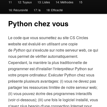
11
12: Tuyaux
13: Listes
14: Méthodes
15
c
i
16: Récursivité
17: Is
18: Efficacité
p
Python chez vous
a
l
Le code que vous soumettez au site CS Circles
website est évalulé en utilisant une copie
de
Python
qui s'exécute sur notre serveur web, ce qui
nous permet de vérifier automatiquement.
Cependant, la manière la plus traditionnelle de
programmer est d'installer l'interpréteur Python sur
votre propre ordinateur. Exécuter Python chez vous
présente plusieurs avantages: (i) vous ne devez pas
partager les ressources limitée de notre serveur web;
(ii) vous pouvez écrire des programmes interactifs
(voir ci-dessous); (iii) une fois le logiciel installé, vous
n'avez plus besoin d'une connection Internet pour