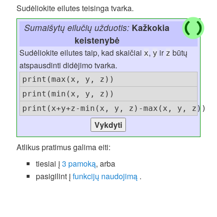
Sudėliokite eilutes teisinga tvarka.
Sumaišytų eilučių užduotis:
Kažkokia
keistenybė
Sudėliokite eilutes taip, kad skaičiai
,
ir
būtų
x
y
z
atspausdinti didėjimo tvarka.
print(max(x, y, z))
print(min(x, y, z))
print(x+y+z-min(x, y, z)-max(x, y, z))
Atlikus pratimus galima eiti:
tiesiai į
3 pamoką
, arba
pasigilint į
funkcijų naudojimą
.