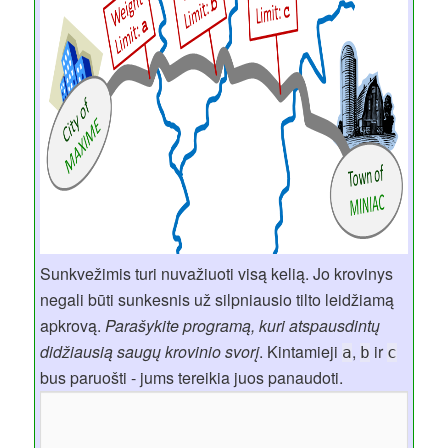
Sunkvežimis turi nuvažiuoti visą kelią. Jo krovinys
negali būti sunkesnis už silpniausio tilto leidžiamą
apkrovą.
Parašykite programą, kuri atspausdintų
didžiausią saugų krovinio svorį
. Kintamieji
,
ir
a
b
c
bus paruošti - jums tereikia juos panaudoti.