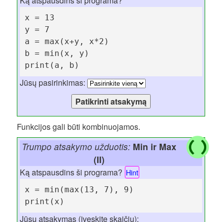
Ką atspausdins ši programa?
x = 13

y = 7

a = max(x+y, x*2)

b = min(x, y)

print(a, b)
Jūsų pasirinkimas:
Funkcijos gali būti kombinuojamos.
Trumpo atsakymo užduotis:
Min ir Max
(II)
Ką atspausdins ši programa?
Hint
x = min(max(13, 7), 9)

print(x)
Jūsų atsakymas (įveskite skaičių):