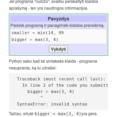
Jei programa “nulūžo”, svarbu perskaityti klaidos
aprašymą - ten yra naudingos informacijos.
Pavyzdys
Paleisk programą ir panagrinėk klaidos pranešimą.
Python sako kad tai sintaksės klaida - programa
nesupranta, ką tu užrašei:
 Traceback (most recent call last):

   In line 2 of the code you submitted:

     bigger = max(3, 4)

          ^

 SyntaxError: invalid syntax
Tačiau, eilutė
yra gera.
bigger = max(3, 4)