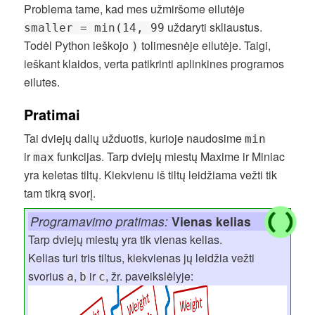
Problema tame, kad mes užmiršome eilutėje
uždaryti skliaustus.
smaller = min(14, 99
Todėl Python ieškojo
tolimesnėje eilutėje. Taigi,
)
ieškant klaidos, verta patikrinti aplinkines programos
eilutes.
Pratimai
Tai dviejų dalių užduotis, kurioje naudosime
min
ir
funkcijas. Tarp dviejų miestų Maxime ir Miniac
max
yra keletas tiltų. Kiekvienu iš tiltų leidžiama vežti tik
tam tikrą svorį.
Programavimo pratimas:
Vienas kelias
Tarp dviejų miestų yra tik vienas kelias.
Kelias turi tris tiltus, kiekvienas jų leidžia vežti
svorius
,
ir
, žr. paveikslėlyje:
a
b
c