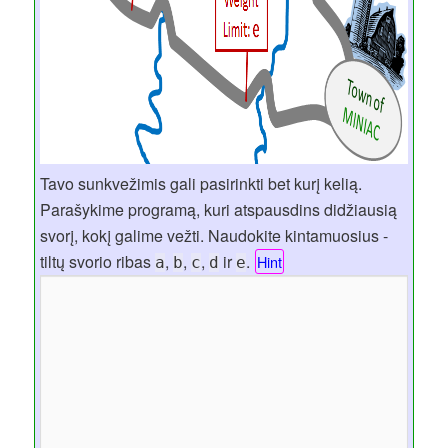
Tavo sunkvežimis gali pasirinkti bet kurį kelią.
Parašykime programą, kuri atspausdins didžiausią
svorį, kokį galime vežti. Naudokite kintamuosius -
tiltų svorio ribas
,
,
,
ir
.
Hint
a
b
c
d
e