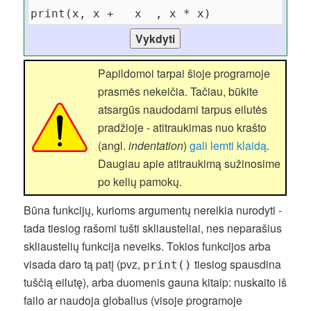
Papildomoi tarpai šioje programoje
prasmės nekeičia. Tačiau, būkite
atsargūs naudodami tarpus eilutės
pradžioje - atitraukimas nuo krašto
(angl.
indentation
)
gali lemti klaidą
.
Daugiau apie atitraukimą sužinosime
po kelių pamokų.
Būna funkcijų, kurioms argumentų nereikia nurodyti -
tada tiesiog rašomi tušti skliausteliai, nes neparašius
skliaustelių funkcija neveiks. Tokios funkcijos arba
visada daro tą patį (pvz,
tiesiog spausdina
print()
tuščią eilutę), arba duomenis gauna kitaip: nuskaito iš
failo ar naudoja globalius (visoje programoje