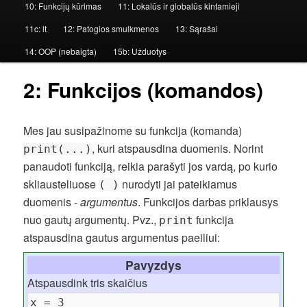
10: Funkcijų kūrimas
11: Lokalūs ir globalūs kintamieji
n
i
11c: lt
12: Patogios smulkmenos
13: Sąrašai
s
14: OOP (nebaigta)
15b: Užduotys
m
e
2: Funkcijos (komandos)
n
i
Mes jau susipažinome su funkcija (komanda)
u
, kuri atspausdina duomenis. Norint
print(...)
panaudoti funkciją, reikia parašyti jos vardą, po kurio
skliausteliuose
nurodyti jai pateikiamus
( )
duomenis -
argumentus
. Funkcijos darbas priklausys
nuo gautų argumentų. Pvz.,
funkcija
print
atspausdina gautus argumentus paeiliui:
Pavyzdys
Atspausdink tris skaičius