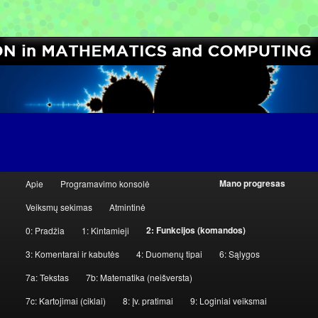
[Learn Python the Easy Way]
Computer Science Circles
P
Mano progresas
Apie
Programavimo konsolė
Eiti
Eiti
a
Veiksmų sekimas
Atmintinė
g
į
prie
2: Funkcijos (komandos)
0: Pradžia
1: Kintamieji
r
pagrindinį
antrinio
i
3: Komentarai ir kabutės
4: Duomenų tipai
6: Sąlygos
n
7a: Tekstas
7b: Matematika (neišversta)
turinį
turinio
d
7c: Kartojimai (ciklai)
8: Įv. pratimai
9: Loginiai veiksmai
i