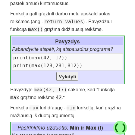
pasiekiamus) kintamuosius.
Funkcija gali grąžinti darbo metu apskaičiuotas
reikšmes (angl.
) . Pavyzdžiui
return values
funkcija
grąžina didžiausią reikšmę.
max()
Pavyzdys
Pabandykite atspėti, ką atspausdins programa?
Pavyzdyje
sakome, kad "funkcija
max(42, 17)
grąžino reikšmę
."
max
42
Funkcija
turi draugę -
funkciją, kuri grąžina
max
min
mažiausią iš duotų argumentų.
Pasirinkimo užduotis:
Min ir Max (I)