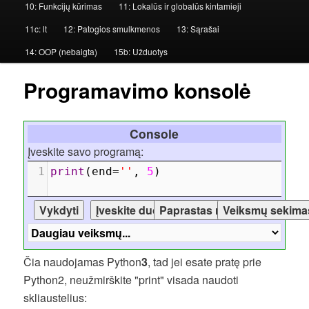
10: Funkcijų kūrimas
11: Lokalūs ir globalūs kintamieji
n
i
11c: lt
12: Patogios smulkmenos
13: Sąrašai
s
14: OOP (nebaigta)
15b: Užduotys
m
e
Programavimo konsolė
n
i
Console
u
Įveskite savo programą:
1
print
(
end
=
''
, 
5
)
Čia naudojamas Python
3
, tad jei esate pratę prie
Python2, neužmirškite "print" visada naudoti
skliaustelius: