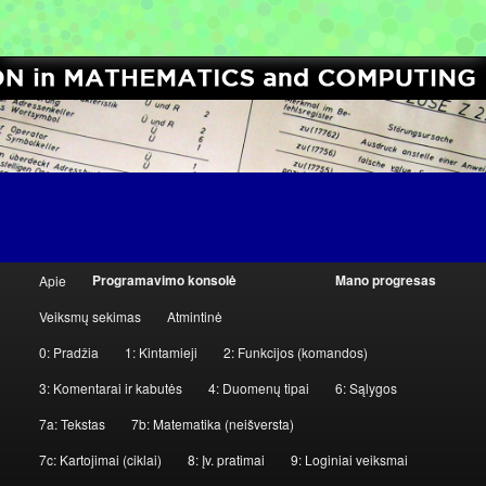
[Python for Students and Teachers]
Computer Science Circles
P
Programavimo konsolė
Mano progresas
Apie
Eiti
Eiti
a
Veiksmų sekimas
Atmintinė
g
į
prie
0: Pradžia
1: Kintamieji
2: Funkcijos (komandos)
r
pagrindinį
antrinio
i
3: Komentarai ir kabutės
4: Duomenų tipai
6: Sąlygos
n
7a: Tekstas
7b: Matematika (neišversta)
turinį
turinio
d
7c: Kartojimai (ciklai)
8: Įv. pratimai
9: Loginiai veiksmai
i