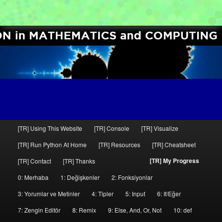
[01000011 01010011 01000011]
Computer Science Circles
A
[TR] Using This Website
[TR] Console
[TR] Visualize
Birincil
İkincil
n
[TR] Run Python At Home
[TR] Resources
[TR] Cheatsheet
a
içeriğe
içeriğe
[TR] My Progress
[TR] Contact
[TR] Thanks
m
geç
geç
e
0: Merhaba
1: Değişkenler
2: Fonksiyonlar
n
3: Yorumlar ve Metinler
4: Tipler
5: Input
6: If/Eğer
ü
7: Zengin Editör
8: Remix
9: Else, And, Or, Not
10: def