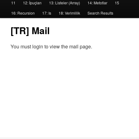
11
12: İpuçları
13: Listeler (Array)
14: Metotlar
15
16: Recursion
17: Is
18: Verimlilik
Search Results
[TR] Mail
You must login to view the mail page.